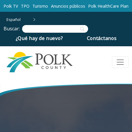
Ir al contenido principal
Polk TV
TPO
Turismo
Anuncios públicos
Polk HealthCare Plan
Español
Buscar:
¿Qué hay de nuevo?
Contáctanos