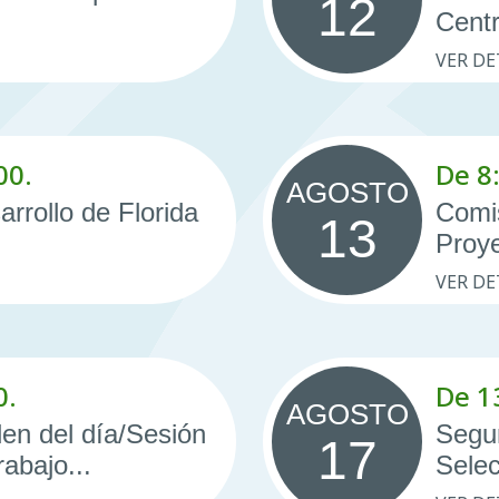
12
Centr
VER DE
00.
De 8:
AGOSTO
rrollo de Florida
Comi
13
Proye
VER DE
0.
De 1
AGOSTO
den del día/Sesión
Segu
17
rabajo...
Selec