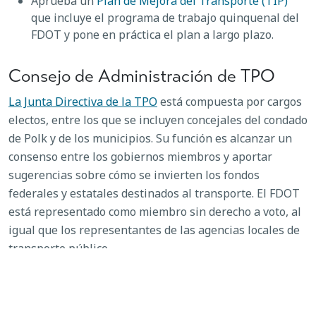
Aprueba un
Plan de Mejora del Transporte (TIP)
que incluye el programa de trabajo quinquenal del
FDOT y pone en práctica el plan a largo plazo.
Consejo de Administración de TPO
La Junta Directiva de la TPO
está compuesta por cargos
electos, entre los que se incluyen concejales del condado
de Polk y de los municipios. Su función es alcanzar un
consenso entre los gobiernos miembros y aportar
sugerencias sobre cómo se invierten los fondos
federales y estatales destinados al transporte. El FDOT
está representado como miembro sin derecho a voto, al
igual que los representantes de las agencias locales de
transporte público.
Varios comités aportan sus opiniones para orientar a la
Junta de la TPO. Entre ellos se encuentran el
Comité
Asesor Técnico (TAC)
,
la Junta Conjunta de Zonificación