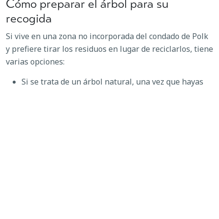
Cómo preparar el árbol para su
recogida
Si vive en una zona no incorporada del condado de Polk
y prefiere tirar los residuos en lugar de reciclarlos, tiene
varias opciones:
Si se trata de un árbol natural, una vez que hayas
quitado todos los adornos, puedes dejarlo en la
acera junto con el resto de los residuos de jardín el
día de recogida. (Para consultar el día de recogida,
visita www.polkwastewise.net. Si el árbol mide más
de dos metros, córtalo por la mitad.
Si se trata de un árbol artificial, puedes sacarlo el
día de recogida de muebles y electrodomésticos.
También puedes desmontarlo y tirarlo al
contenedor de basura.
¿Por qué debería reciclar mi árbol de