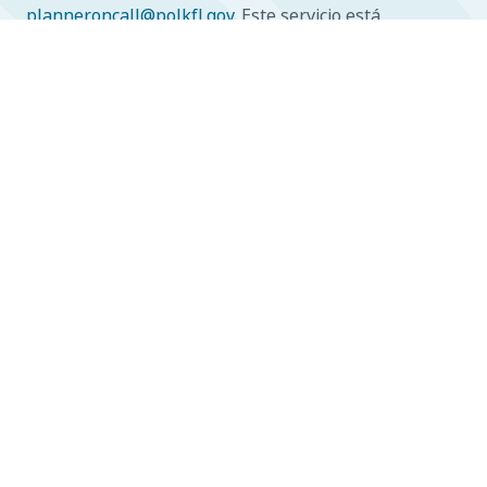
planneroncall@polkfl.gov
. Este servicio está
disponible de lunes a viernes, de 8:00 a. m. a 5:00 p. m.
Códigos, ordenanzas, informes y
documentos de gobierno
PORTAL DEL CIUDADANO ACCELA
CÓDIGO DE ORDENACIÓN DEL TERRITORIO
PLAN INTEGRAL
CALENDARIO DE AUDIENCIAS SOBRE EL PLAN GLOBAL