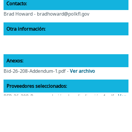
Contacto:
Brad Howard -
bradhoward@polkfl.gov
Otra información:
Anexos:
Bid-26-208-Addendum-1.pdf -
Ver archivo
Proveedores seleccionados:
RFP-26-208-Recomendación-de-adjudicación-1.pdf -
Ver
archivo
Documentos relacionados:
RFP-26-208-Adquisición-de-vehículos-y-servicios-de-