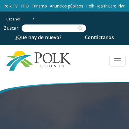
Ir al contenido principal
Polk TV
TPO
Turismo
Anuncios públicos
Polk HealthCare Plan
Español
Buscar:
¿Qué hay de nuevo?
Contáctanos