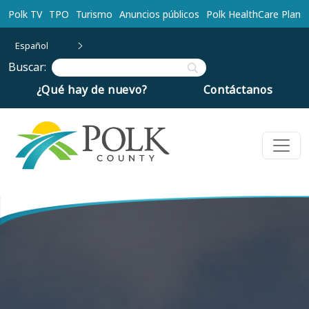
Ir al contenido principal
Polk TV
TPO
Turismo
Anuncios públicos
Polk HealthCare Plan
Español
Buscar:
¿Qué hay de nuevo?
Contáctanos