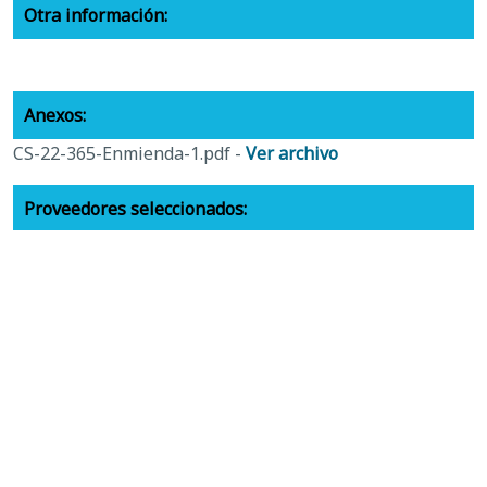
Otra información:
Anexos:
CS-22-365-Enmienda-1.pdf -
Ver archivo
Proveedores seleccionados:
8-15-22-cs-22-365-lista-de-proveedores-autorizados.pdf
-
Ver archivo
Documentos relacionados:
cs-22-365-remolque-para-la-aplicación-del-código.pdf -
Ver archivo