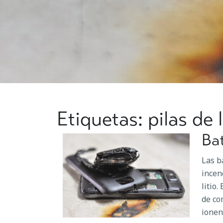
Etiquetas: pilas de l
Bat
Las b
incen
litio.
de co
ionen 