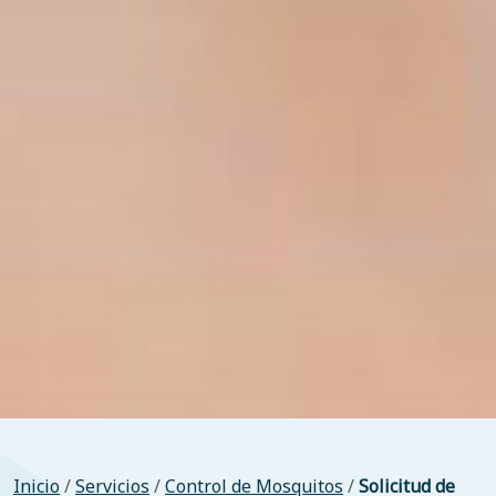
Inicio
/
Servicios
/
Control de Mosquitos
/
Solicitud de