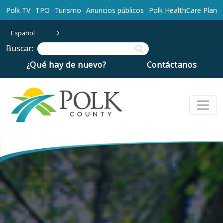
Ir al contenido principal
Polk TV
TPO
Turismo
Anuncios públicos
Polk HealthCare Plan
Español
Buscar:
¿Qué hay de nuevo?
Contáctanos