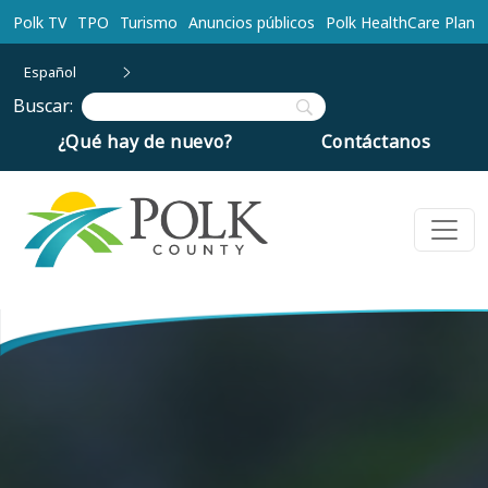
Ir al contenido principal
Polk TV
TPO
Turismo
Anuncios públicos
Polk HealthCare Plan
Español
Buscar:
¿Qué hay de nuevo?
Contáctanos