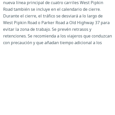
nueva línea principal de cuatro carriles West Pipkin
Road también se incluye en el calendario de cierre.
Durante el cierre, el tráfico se desviará a lo largo de
West Pipkin Road o Parker Road a Old Highway 37 para
evitar la zona de trabajo. Se prevén retrasos y
retenciones. Se recomienda a los viajeros que conduzcan
con precaución y que añadan tiempo adicional a los
viajes en la zona, especialmente durante las horas
punta.
Para más información, póngase en contacto con Bill
Skelton, de la División de Carreteras y Drenaje del
Condado de Polk, llamando al
(863) 535-2200
.
VER TODAS LAS NOTICIAS