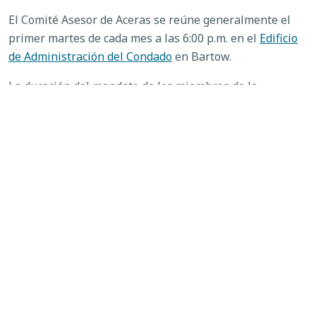
El Comité Asesor de Aceras se reúne generalmente el
primer martes de cada mes a las 6:00 p.m. en el
Edificio
de Administración del Condado
en Bartow.
La duración del mandato de los miembros de la
Comisión Consultiva de Aceras es de tres años,
pudiendo ser reelegidos para un mandato adicional. Los
miembros nombrados por un comisionado deben ser
aprobados por la junta antes de servir.
Si está interesado en formar parte del Comité Asesor de
Aceras del Condado de Polk, envíe su currículum vitae y
una carta de presentación a
miannenelson@polk-
county.net
antes del cierre de la jornada laboral del
jueves 15 de agosto de 2024.