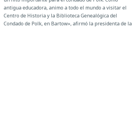
antigua educadora, animo a todo el mundo a visitar el
Centro de Historia y la Biblioteca Genealógica del
Condado de Polk, en Bartow», afirmó la presidenta de la
Comisión, Martha Santiago. «El Centro de Historia del
Condado de Polk ofrece una excelente exposición de la
historia del condado, que incluye el patrimonio cultural
del condado, los pioneros de antaño y de la época
reciente, y una magnífica exposición sobre los
galardonados con el premio Legacy in Government, que
destaca a antiguos líderes gubernamentales».
Fundado en 1861, el condado de Polk recibió su nombre
undécimo
en honor al presidente James K. Polk, el
presidente de los Estados Unidos.
Para obtener más información sobre la historia del
condado de Polk, visite
el sitio web
.