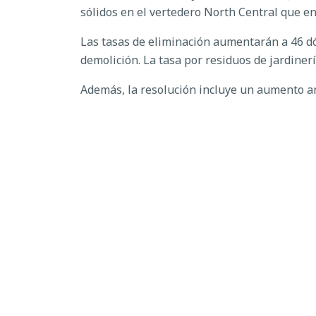
sólidos en el vertedero North Central que en
Las tasas de eliminación aumentarán a 46 dó
demolición. La tasa por residuos de jardiner
Además, la resolución incluye un aumento an
"La División de Residuos Sólidos del Condado
de Residuos Sólidos del Condado de Polk, Dal
funcionamiento sostenible del vertedero Nor
Para obtener más información sobre los servi
waste/
o
www.polkfl.gov
.
VER TODAS LAS NOTICIAS