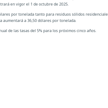
trará en vigor el 1 de octubre de 2025.
lares por tonelada tanto para residuos sólidos residencial
ía aumentará a 36,50 dólares por tonelada.
ual de las tasas del 5% para los próximos cinco años.
 de Polk se complace en contar con el apoyo de la Junta de 
e Henderson. "Las tarifas revisadas están destinadas a apoy
th Central".
cios de vertederos y la lista de tarifas actualizada,
visite w