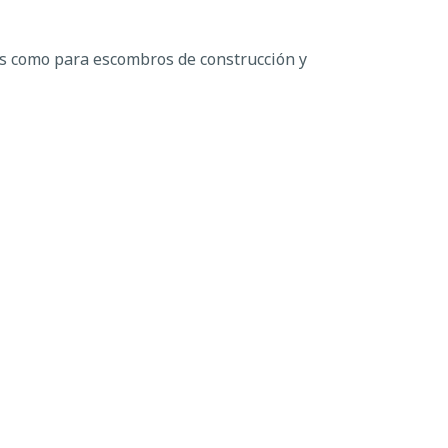
es como para escombros de construcción y
Comisionados del Condado", dijo el Director
ar el desarrollo continuo y el
ww.polkfl.gov/services/polk-county-solid-