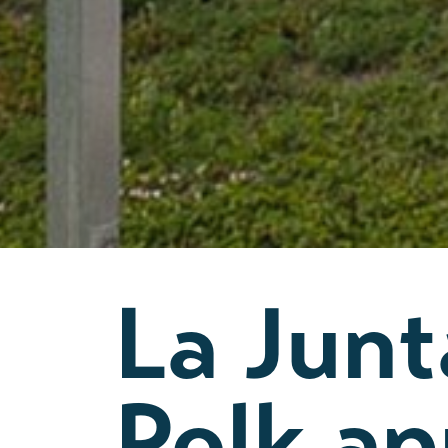
La Jun
Polk ap