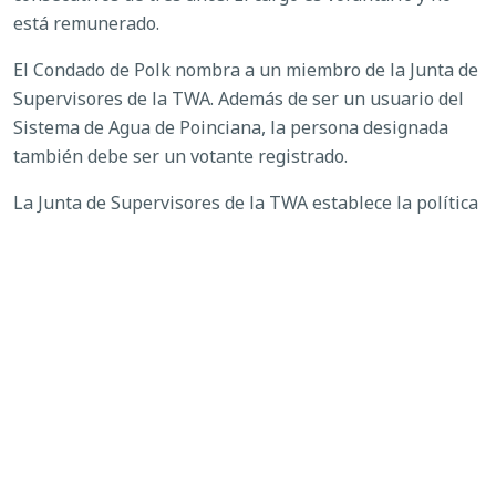
está remunerado.
El Condado de Polk nombra a un miembro de la Junta de
Supervisores de la TWA. Además de ser un usuario del
Sistema de Agua de Poinciana, la persona designada
también debe ser un votante registrado.
La Junta de Supervisores de la TWA establece la política
y supervisa la empresa de servicios públicos. La Junta se
reúne el segundo y cuarto miércoles de cada mes a las 5
p.m. en Kissimmee; se pueden programar otras
reuniones según sea necesario.
Si reúne los requisitos y le interesa ser considerado
para el nombramiento, envíe una carta de interés y su
currículum vitae a
ambersmith@polk-county.net
antes
del 3 de septiembre de 2025. Cualquier pregunta sobre
TWA debe dirigirse a Todd Swingle, Director Ejecutivo y