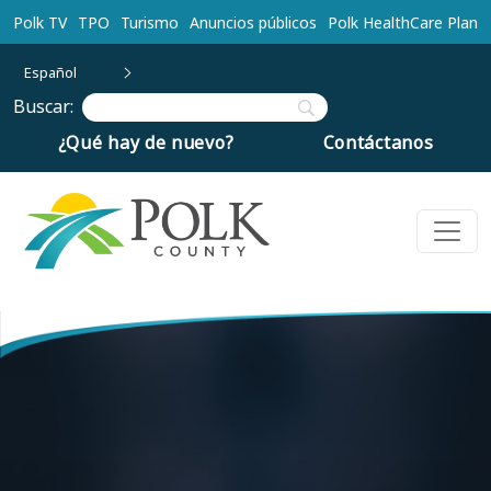
Ir al contenido principal
Polk TV
TPO
Turismo
Anuncios públicos
Polk HealthCare Plan
Español
Buscar:
¿Qué hay de nuevo?
Contáctanos