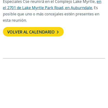
Especiales
C
se reunirá en el Complejo Lake Myrtle,
en
el 2701 de Lake Myrtle Park Road, en Auburndale.
Es
posible que uno o más concejales estén presentes en
esta reunión.
VOLVER AL CALENDARIO
←
Comité
Sesión de trabajo sobre el
de
presupuesto propuesto
Examen
para el año fiscal 24/25 de
del
la Junta de Comisionados
Desarrollo
del Condado y la Oficina
del Sheriff del Condado de