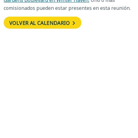
comisionados pueden estar presentes en esta reunión.
VOLVER AL CALENDARIO
←
Magistrado
Grupo de
Especial de la Unidad
asesoramiento
de Aplicación del
técnico
→
Código
zzz