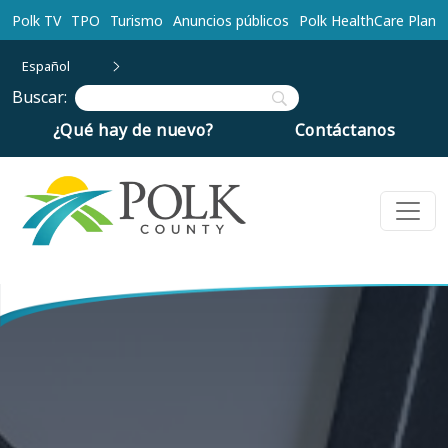
Ir al contenido principal
Polk TV
TPO
Turismo
Anuncios públicos
Polk HealthCare Plan
Español
Buscar:
¿Qué hay de nuevo?
Contáctanos