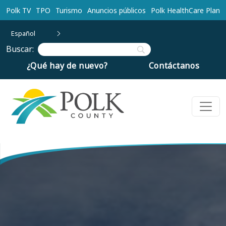
Ir al contenido principal
Polk TV
TPO
Turismo
Anuncios públicos
Polk HealthCare Plan
Español
Buscar:
¿Qué hay de nuevo?
Contáctanos