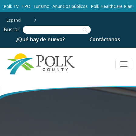
Ir al contenido principal
Polk TV
TPO
Turismo
Anuncios públicos
Polk HealthCare Plan
Español
Buscar:
¿Qué hay de nuevo?
Contáctanos