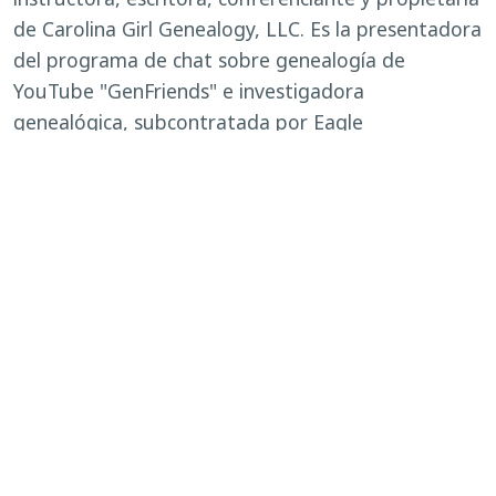
de Carolina Girl Genealogy, LLC. Es la presentadora
del programa de chat sobre genealogía de
YouTube "GenFriends" e investigadora
genealógica, subcontratada por Eagle
Investigative Services, Inc. para la US Army Past
Conflict Repatriations Branch. Participa en muchas
sociedades y organizaciones genealógicas y
actualmente es Vicepresidenta de Gestión de
Sociedades y Organizaciones de la National
Genealogical Society.
Se trata de un programa virtual híbrido. El
presentador aparecerá virtualmente, pero se
invita a los invitados a unirse a nosotros en el
Centro de Historia para participar en el Zoom.
Para más detalles sobre el Zoom, póngase en