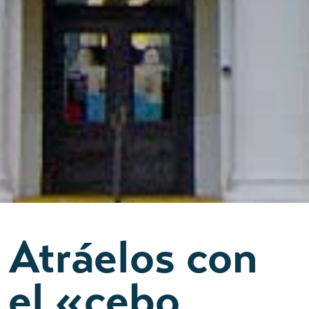
Atráelos con
el «cebo