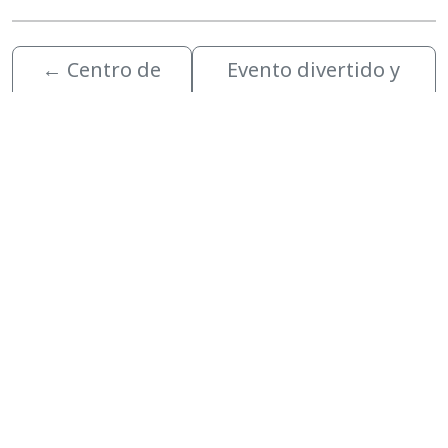
←
Centro de
Evento divertido y
Historia del
gratuito de regreso a
Condado de
clases organizado
Polk Agosto
por el Cuerpo de
2024 Recorrido
Bomberos del
arquitectónico
Condado de Polk
→
zzz