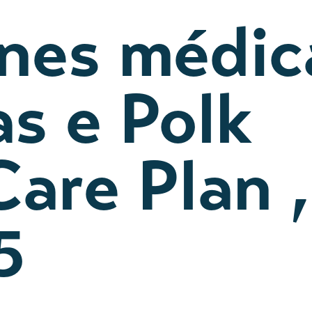
ones médic
as e Polk
are Plan 
5