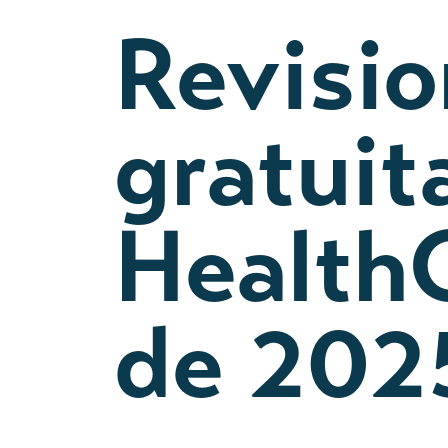
Revisi
gratuit
HealthC
de 202