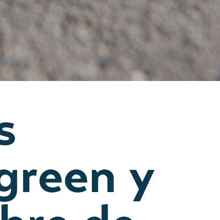
s
green y