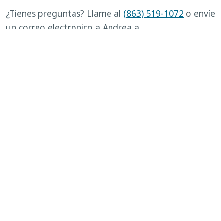
¿Tienes preguntas? Llame al
(863) 519-1072
o envíe
un correo electrónico a Andrea a
andreanikolai@ufl.edu
.
Para inscribirse,
haga clic aquí
.
VOLVER AL CALENDARIO
←
Feria
Conservación al baño maría
de Salud
y enlatado a presión, 4 de
y
noviembre de 2023, por la
Servicios
mañana
→