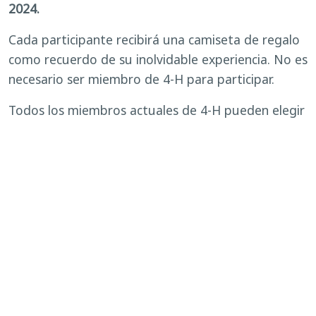
2024.
Cada participante recibirá una camiseta de regalo
como recuerdo de su inolvidable experiencia. No es
necesario ser miembro de 4-H para participar.
Todos los miembros actuales de 4-H pueden elegir
la pestaña "Miembro de 4-H" al inscribirse. Los no
miembros pueden elegir la pestaña "No miembro
de 4-H" al registrarse. Si tiene alguna pregunta o
necesita ayuda para inscribirse, llame a la oficina
de 4-H al
(863) 519-1043
o envíe un correo
electrónico
a
Shreemoyee.ghosh@ufl.edu
.
En el 4-H Farm to Table Spring Break Camp, nos
dedicamos a proporcionar una experiencia
divertida y educativa a todos los participantes. No