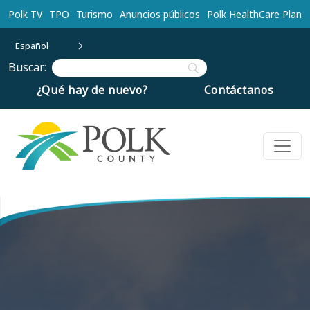
Ir al contenido principal
Polk TV
TPO
Turismo
Anuncios públicos
Polk HealthCare Plan
Español
Buscar:
¿Qué hay de nuevo?
Contáctanos