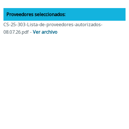
Proveedores seleccionados:
CS-25-303-Lista-de-proveedores-autorizados-
08.07.26.pdf -
Ver archivo
Documentos relacionados:
CS-25-303-Plumbing-Equipment-Fixtures-and-
Supplies.pdf -
View File
zzz