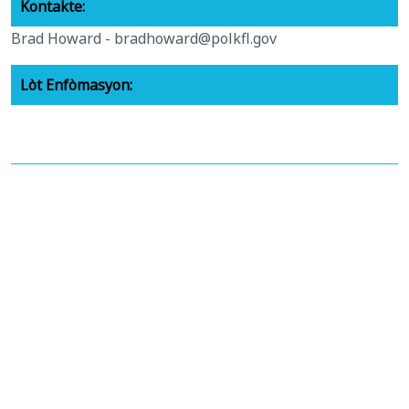
Kontakte:
Brad Howard -
bradhoward@polkfl.gov
Lòt Enfòmasyon:
Adandòm:
Bid-26-117-Addendum-1.pdf -
Gade Fichye a
Bid-26-117-Addendum-2.pdf -
Gade Fichye a
Bid-26-117-Addendum-3.pdf -
Gade Fichye a
Machann ki te resevwa prim yo:
26-117-Rekòmandasyon-pou-Award.pdf -
Gade Fichye a