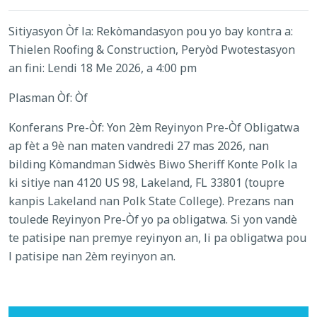
Sitiyasyon Òf la: Rekòmandasyon pou yo bay kontra a:
Thielen Roofing & Construction, Peryòd Pwotestasyon
an fini: Lendi 18 Me 2026, a 4:00 pm
Plasman Òf: Òf
Konferans Pre-Òf: Yon 2èm Reyinyon Pre-Òf Obligatwa
ap fèt a 9è nan maten vandredi 27 mas 2026, nan
bilding Kòmandman Sidwès Biwo Sheriff Konte Polk la
ki sitiye nan 4120 US 98, Lakeland, FL 33801 (toupre
kanpis Lakeland nan Polk State College). Prezans nan
toulede Reyinyon Pre-Òf yo pa obligatwa. Si yon vandè
te patisipe nan premye reyinyon an, li pa obligatwa pou
l patisipe nan 2èm reyinyon an.