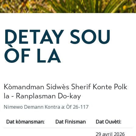
DETAY SOU
ÒF LA
Kòmandman Sidwès Sherif Konte Polk
la - Ranplasman Do-kay
Nimewo Demann Kontra a: Òf 26-117
Dat kòmansman:
Dat Finisman
Dat Ouvèti:
29 avril 2026