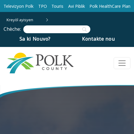
Ale nan kontni prensipal la
Televizyon Polk
TPO
Touris
Avi Piblik
Polk HealthCare Plan
Kreyòl ayisyen
Chèche:
Sa ki Nouvo?
Kontakte nou