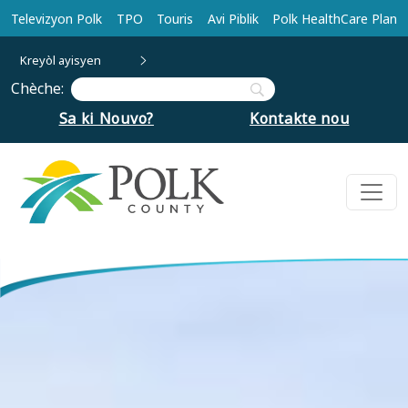
Ale nan kontni prensipal la
Televizyon Polk
TPO
Touris
Avi Piblik
Polk HealthCare Plan
Kreyòl ayisyen
Chèche:
Sa ki Nouvo?
Kontakte nou