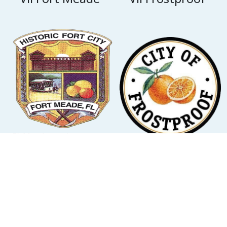
Fò Meade se pi ansyen
vil nan Konte Polk. Li te
Frostproof gen anpil
bati depi 1849 lè yo te
aktivite pou espò, ki gen
etabli l sou yon nouvo
ladan lapèch, gòlf ak
wout militè ki soti Tampa
santye natirèl.
pou rive Fò Pierce.