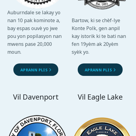
Auburndale se lakay yo
Bartow, ki se chèf-lye
nan 10 pak kominote a,
Konte Polk, gen anpil
bay espas ouvè yo jwe
kay istorik ki te bati nan
pou yon popilasyon nan
fen 19yèm ak 20yèm
mwens pase 20,000
syèk yo.
moun.
APRANN PLIS
APRANN PLIS
Vil Davenport
Vil Eagle Lake