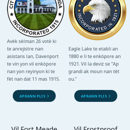
Avèk sèlman 26 votè ki
Eagle Lake te etabli an
te anrejistre nan
1880 e li te enkòpore an
asistans lan, Davenport
1921. Vil la deviz se "Ap
te vin yon vil enkòpore
grandi ak moun nan tèt
nan yon reyinyon ki te
ou."
fèt nan dat 11 mas 1915.
APRANN PLIS
APRANN PLIS
Vil Fort Meade
Vil Frostproof