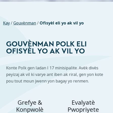
Kay
/
Gouvènman
/
Ofisyèl eli yo ak vil yo
GOUVÈNMAN POLK ELI
OFISYÈL YO AK VIL YO
Konte Polk gen ladan l 17 minisipalite. Avèk divès
peyizaj ak vil ki varye ant iben ak riral, gen yon kote
pou tout moun jwenn yon bagay yo renmen.
Grefye &
Evalyatè
Konpwolè
Pwopriyete