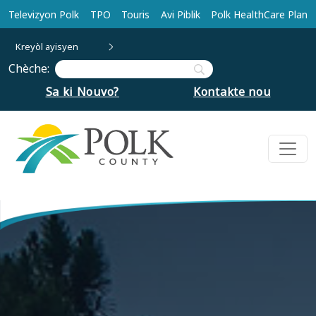
Ale nan kontni prensipal la
Televizyon Polk
TPO
Touris
Avi Piblik
Polk HealthCare Plan
Kreyòl ayisyen
Chèche:
Sa ki Nouvo?
Kontakte nou