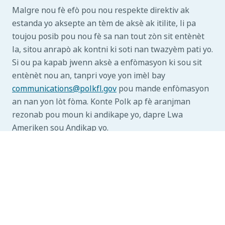
Malgre nou fè efò pou nou respekte direktiv ak
estanda yo aksepte an tèm de aksè ak itilite, li pa
toujou posib pou nou fè sa nan tout zòn sit entènèt
la, sitou anrapò ak kontni ki soti nan twazyèm pati yo.
Si ou pa kapab jwenn aksè a enfòmasyon ki sou sit
entènèt nou an, tanpri voye yon imèl bay
communications@polkfl.gov
pou mande enfòmasyon
an nan yon lòt fòma. Konte Polk ap fè aranjman
rezonab pou moun ki andikape yo, dapre Lwa
Ameriken sou Andikap yo.