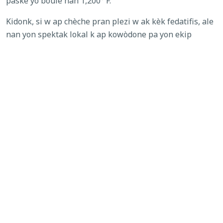
paske yo boule nan 1,200° F.
Kidonk, si w ap chèche pran plezi w ak kèk fedatifis, ale
nan yon spektak lokal k ap kowòdone pa yon ekip
pwofesyonèl. Si sa pa yon opsyon, eseye kèk nan
altènativ fedatifis amizan sa yo: baton lumineux, aparèy
pou fè bri oswa fil komik. Kite fedatifis yo pou
pwofesyonèl yo!
GADE SA KI NOUVO
Etikèt:
blesi akoz fedatifis
,
fedatifis
,
4 Jiyè
,
sekirite