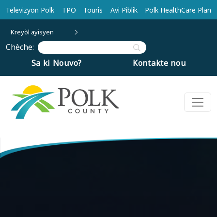
Ale nan kontni prensipal la
Televizyon Polk
TPO
Touris
Avi Piblik
Polk HealthCare Plan
Kreyòl ayisyen
Chèche:
Sa ki Nouvo?
Kontakte nou