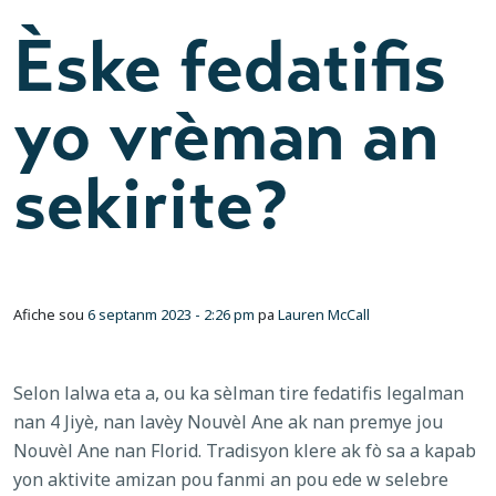
Èske fedatifis
yo vrèman an
sekirite?
Afiche sou
6 septanm 2023 - 2:26 pm
pa
Lauren McCall
Selon lalwa eta a, ou ka sèlman tire fedatifis legalman
nan 4 Jiyè, nan lavèy Nouvèl Ane ak nan premye jou
Nouvèl Ane nan Florid. Tradisyon klere ak fò sa a kapab
yon aktivite amizan pou fanmi an pou ede w selebre