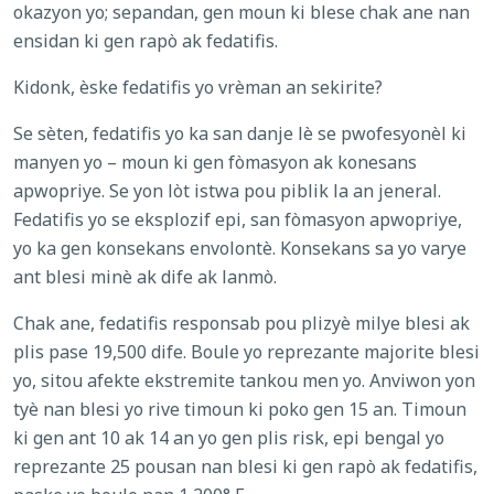
okazyon yo; sepandan, gen moun ki blese chak ane nan
ensidan ki gen rapò ak fedatifis.
Kidonk, èske fedatifis yo vrèman an sekirite?
Se sèten, fedatifis yo ka san danje lè se pwofesyonèl ki
manyen yo – moun ki gen fòmasyon ak konesans
apwopriye. Se yon lòt istwa pou piblik la an jeneral.
Fedatifis yo se eksplozif epi, san fòmasyon apwopriye,
yo ka gen konsekans envolontè. Konsekans sa yo varye
ant blesi minè ak dife ak lanmò.
Chak ane, fedatifis responsab pou plizyè milye blesi ak
plis pase 19,500 dife. Boule yo reprezante majorite blesi
yo, sitou afekte ekstremite tankou men yo. Anviwon yon
tyè nan blesi yo rive timoun ki poko gen 15 an. Timoun
ki gen ant 10 ak 14 an yo gen plis risk, epi bengal yo
reprezante 25 pousan nan blesi ki gen rapò ak fedatifis,