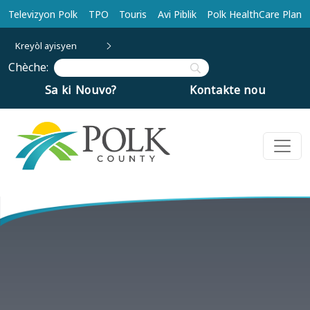
Ale nan kontni prensipal la
Televizyon Polk
TPO
Touris
Avi Piblik
Polk HealthCare Plan
Kreyòl ayisyen
Chèche:
Sa ki Nouvo?
Kontakte nou