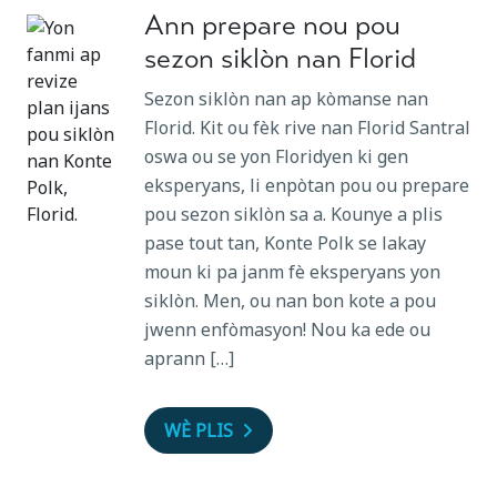
Ann prepare nou pou
sezon siklòn nan Florid
Sezon siklòn nan ap kòmanse nan
Florid. Kit ou fèk rive nan Florid Santral
oswa ou se yon Floridyen ki gen
eksperyans, li enpòtan pou ou prepare
pou sezon siklòn sa a. Kounye a plis
pase tout tan, Konte Polk se lakay
moun ki pa janm fè eksperyans yon
siklòn. Men, ou nan bon kote a pou
jwenn enfòmasyon! Nou ka ede ou
aprann […]
WÈ PLIS