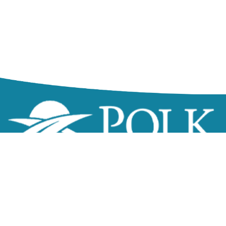
zzz
Northeast Government Center
200 Boulevard Sant Gouvènman an
Lak Alfred, FL 33850