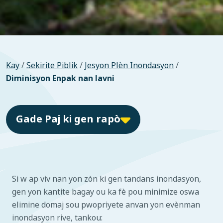
Kay
/
Sekirite Piblik
/
Jesyon Plèn Inondasyon
/
Diminisyon Enpak nan lavni
Gade Paj ki gen rapò
Si w ap viv nan yon zòn ki gen tandans inondasyon,
gen yon kantite bagay ou ka fè pou minimize oswa
elimine domaj sou pwopriyete anvan yon evènman
inondasyon rive, tankou: