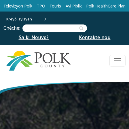
Ale nan kontni prensipal la
Televizyon Polk
TPO
Touris
Avi Piblik
Polk HealthCare Plan
Kreyòl ayisyen
Chèche:
Sa ki Nouvo?
Kontakte nou