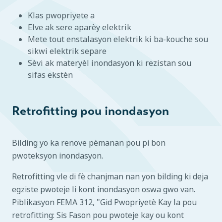
Klas pwopriyete a
Elve ak sere aparèy elektrik
Mete tout enstalasyon elektrik ki ba-kouche sou
sikwi elektrik separe
Sèvi ak materyèl inondasyon ki rezistan sou
sifas ekstèn
Retrofitting pou inondasyon
Bilding yo ka renove pèmanan pou pi bon
pwoteksyon inondasyon.
Retrofitting vle di fè chanjman nan yon bilding ki deja
egziste pwoteje li kont inondasyon oswa gwo van.
Piblikasyon FEMA 312, "Gid Pwopriyetè Kay la pou
retrofitting: Sis Fason pou pwoteje kay ou kont