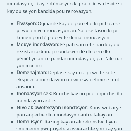
inondasyon," bay enfòmasyon ki pral ede w deside si
kay ou se yon kandida pou renovasyon.
Elvasyon:
Ogmante kay ou pou etaj ki pi ba a se
pi wo a nivo inondasyon an. Sa a se fason ki pi
komen pou fè pou evite domaj inondasyon.
Mouye inondasyon:
Fè pati san rete nan kay ou
rezistan a domaj inondasyon lè dlo gen dlo
pèmèt yo antre pandan inondasyon, pa t 'ale nan
yon machin.
Demenajman:
Deplase kay ou a pi wo tè kote
ekspoze a inondasyon redwi oswa elimine tout
ansanm.
Inondasyon sèk:
Bouche kay ou pou anpeche dlo
inondasyon antre.
Nivo ak pwoteksyon inondasyon:
Konstwi baryè
pou anpeche dlo inondasyon antre lakay ou.
Demolisyon:
Razing kay ou ak rekonstwi byen
sou menm pwopriyete a oswa achte yon kay yon