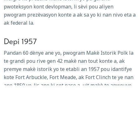
pwoteksyon kont devlopman, li sèvi pou aliyen
pwogram prezèvasyon konte a ak sa yo ki nan nivo eta a
ak federal la.
Depi 1957
Pandan 60 dènye ane yo, pwogram Makè Istorik Polk la
te grandi pou rive gen 42 makè nan tout konte a, ak
premye makè istorik yo te etabli an 1957 pou idantifye
kote Fort Arbuckle, Fort Meade, ak Fort Clinch te ye nan
ane 1850 yo. Jis ane ki sot pase a, uit makè te apwouve
epi enstale nan
Shady Oaks Gardens Cemetery
, SUN 'n
FUN Fly-In, 1930 Publix Food Store, Union Academy, ak
Shady Oaks Fish Camp
.
Istwa ak Teknoloji Modèn Konte Polk
Nan misyon prezèvasyon Komisyon Istorik Konte Polk