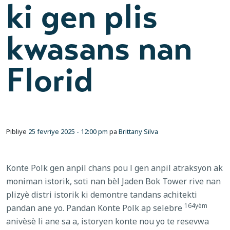
ki gen plis
kwasans nan
Florid
Pibliye
25 fevriye 2025 - 12:00 pm
pa
Brittany Silva
Konte Polk gen anpil chans pou l gen anpil atraksyon ak
moniman istorik, soti nan bèl Jaden Bok Tower rive nan
plizyè distri istorik ki demontre tandans achitekti
164yèm
pandan ane yo. Pandan Konte Polk ap selebre
anivèsè li ane sa a, istoryen konte nou yo te resevwa