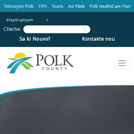
Ale nan kontni prensipal la
Televizyon Polk
TPO
Touris
Avi Piblik
Polk HealthCare Plan
Kreyòl ayisyen
Chèche:
Sa ki Nouvo?
Kontakte nou