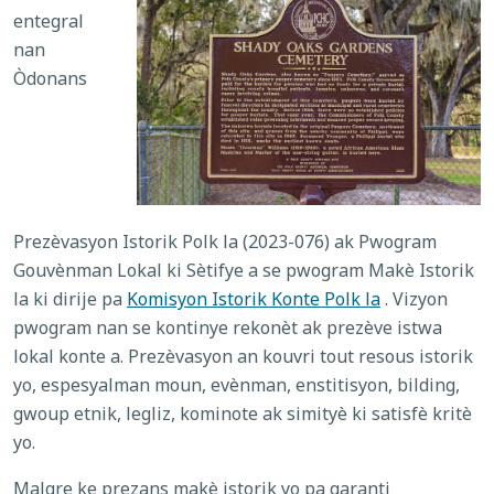
entegral
nan
Òdonans
Prezèvasyon Istorik Polk la (2023-076) ak Pwogram
Gouvènman Lokal ki Sètifye a se pwogram Makè Istorik
la ki dirije pa
Komisyon Istorik Konte Polk la
. Vizyon
pwogram nan se kontinye rekonèt ak prezève istwa
lokal konte a. Prezèvasyon an kouvri tout
resous istorik
yo, espesyalman
moun, evènman, enstitisyon, bilding,
gwoup etnik, legliz, kominote ak simityè ki satisfè kritè
yo.
Malgre ke prezans makè istorik yo pa garanti