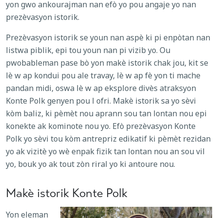
yon gwo ankourajman nan efò yo pou angaje yo nan
prezèvasyon istorik.
Prezèvasyon istorik se youn nan aspè ki pi enpòtan nan
listwa piblik, epi tou youn nan pi vizib yo. Ou
pwobableman pase bò yon makè istorik chak jou, kit se
lè w ap kondui pou ale travay, lè w ap fè yon ti mache
pandan midi, oswa lè w ap eksplore divès atraksyon
Konte Polk
genyen pou l ofri. Makè istorik sa yo sèvi
kòm baliz, ki pèmèt nou aprann sou tan lontan nou epi
konekte ak kominote nou yo. Efò prezèvasyon Konte
Polk yo sèvi tou kòm antrepriz edikatif ki pèmèt rezidan
yo ak vizitè yo wè enpak fizik tan lontan nou an sou vil
yo, bouk yo ak tout zòn riral yo ki antoure nou.
Makè istorik Konte Polk
Yon eleman