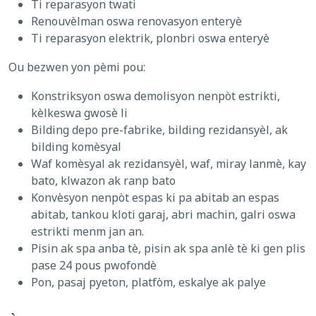
Ti reparasyon twati
Renouvèlman oswa renovasyon enteryè
Ti reparasyon elektrik, plonbri oswa enteryè
Ou bezwen yon pèmi pou:
Konstriksyon oswa demolisyon nenpòt estrikti,
kèlkeswa gwosè li
Bilding depo pre-fabrike, bilding rezidansyèl, ak
bilding komèsyal
Waf komèsyal ak rezidansyèl, waf, miray lanmè, kay
bato, klwazon ak ranp bato
Konvèsyon nenpòt espas ki pa abitab an espas
abitab, tankou kloti garaj, abri machin, galri oswa
estrikti menm jan an.
Pisin ak spa anba tè, pisin ak spa anlè tè ki gen plis
pase 24 pous pwofondè
Pon, pasaj pyeton, platfòm, eskalye ak palye