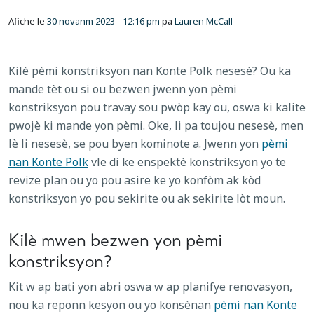
Afiche le
30 novanm 2023 - 12:16 pm
pa
Lauren McCall
Kilè pèmi konstriksyon nan Konte Polk nesesè? Ou ka
mande tèt ou si ou bezwen jwenn yon pèmi
konstriksyon pou travay sou pwòp kay ou, oswa ki kalite
pwojè ki mande yon pèmi. Oke, li pa toujou nesesè, men
lè li nesesè, se pou byen kominote a. Jwenn yon
pèmi
nan Konte Polk
vle di ke enspektè konstriksyon yo te
revize plan ou yo pou asire ke yo konfòm ak kòd
konstriksyon yo pou sekirite ou ak sekirite lòt moun.
Kilè mwen bezwen yon pèmi
konstriksyon?
Kit w ap bati yon abri oswa w ap planifye renovasyon,
nou ka reponn kesyon ou yo konsènan
pèmi nan Konte