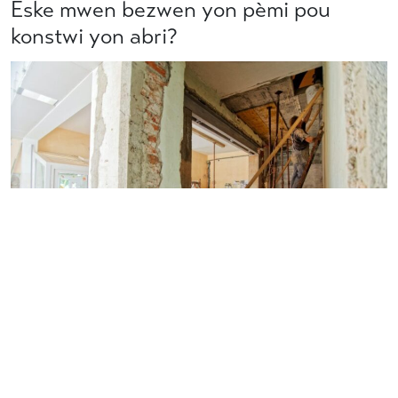
Èske mwen bezwen yon pèmi pou
konstwi yon abri?
Men repons pou kèk nan
kesyon ou poze souvan
sou
pèmi konstriksyon nan Konte Polk.