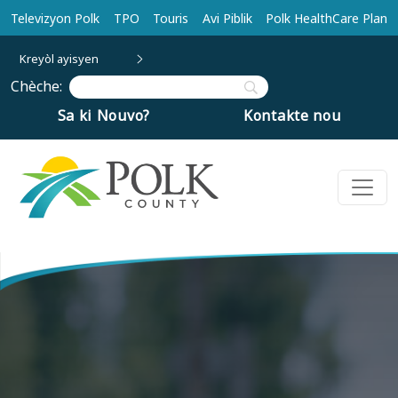
Ale nan kontni prensipal la
Televizyon Polk
TPO
Touris
Avi Piblik
Polk HealthCare Plan
Kreyòl ayisyen
Chèche:
Sa ki Nouvo?
Kontakte nou