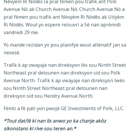
Nèvyèm Ri Nòdès la pral fèmen pou trafik ant Polk
Avenue Nò ak Church Avenue Nò. Church Avenue Nò a
pral fèmen pou trafik ant Nèvyèm Ri Nòdès ak Uityèm
Ri Nòdès. Wout yo espere relouvri a 5è nan aprèmidi
vandredi 29 me.
Yo mande rezidan yo pou planifye wout altènatif jan sa
nesesè.
Trafik k ap vwayaje nan direksyon lès sou Ninth Street
Northeast pral detounen nan direksyon sid sou Polk
Avenue North. Trafik k ap vwayaje nan direksyon lwès
sou Ninth Street Northeast pral detounen nan
direksyon sid sou Hendry Avenue North.
Fèmti a fè pati yon pwojè GE Investments of Polk, LLC.
*Tout dat/lè ki nan lis anwo yo ka chanje akòz
sikonstans ki rive sou teren an.*