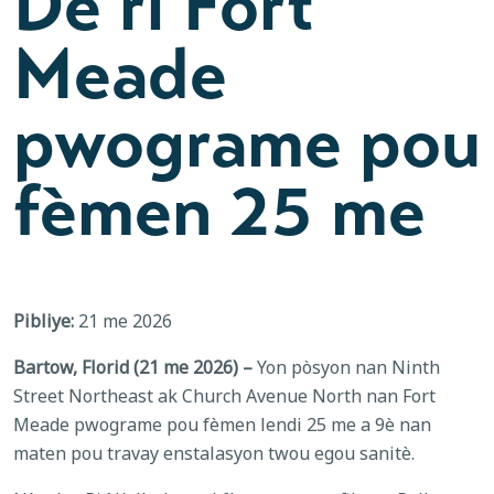
De ri Fort
Meade
pwograme pou
fèmen 25 me
Pibliye:
21 me 2026
Bartow, Florid (21 me 2026) –
Yon pòsyon nan Ninth
Street Northeast ak Church Avenue North nan Fort
Meade pwograme pou fèmen lendi 25 me a 9è nan
maten pou travay enstalasyon twou egou sanitè.