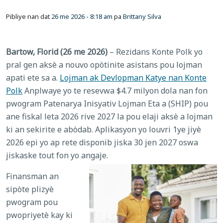
Pibliye nan dat
26 me 2026 - 8:18 am
pa
Brittany Silva
Bartow, Florid (26 me 2026)
– Rezidans Konte Polk yo
pral gen aksè a nouvo opòtinite asistans pou lojman
apati ete sa a.
Lojman ak Devlopman Katye nan Konte
Polk
Anplwaye yo te resevwa $4.7 milyon dola nan fon
pwogram Patenarya Inisyativ Lojman Eta a (SHIP) pou
ane fiskal leta 2026 rive 2027 la pou elaji aksè a lojman
ki an sekirite e abòdab. Aplikasyon yo louvri 1ye jiyè
2026 epi yo ap rete disponib jiska 30 jen 2027 oswa
jiskaske tout fon yo angaje.
Finansman an
sipòte plizyè
pwogram pou
pwopriyetè kay ki