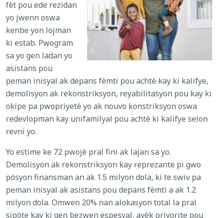
fèt pou ede rezidan
yo jwenn oswa
kenbe yon lojman
ki estab. Pwogram
sa yo gen ladan yo
asistans pou
peman inisyal ak depans fèmti pou achtè kay ki kalifye,
demolisyon ak rekonstriksyon, reyabilitasyon pou kay ki
okipe pa pwopriyetè yo ak nouvo konstriksyon oswa
redevlopman kay unifamilyal pou achtè ki kalifye selon
revni yo.
Yo estime ke 72 pwojè pral fini ak lajan sa yo.
Demolisyon ak rekonstriksyon kay reprezante pi gwo
pòsyon finansman an ak 1.5 milyon dola, ki te swiv pa
peman inisyal ak asistans pou depans fèmti a ak 1.2
milyon dola. Omwen 20% nan alokasyon total la pral
sipòte kay ki gen bezwen espesyal, avèk priyorite pou