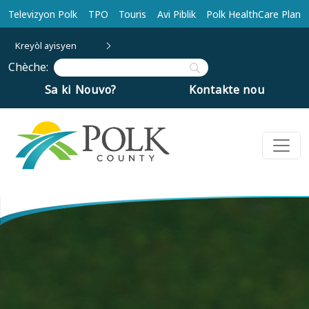
Ale nan kontni prensipal la
Televizyon Polk
TPO
Touris
Avi Piblik
Polk HealthCare Plan
Kreyòl ayisyen
Chèche:
Sa ki Nouvo?
Kontakte nou