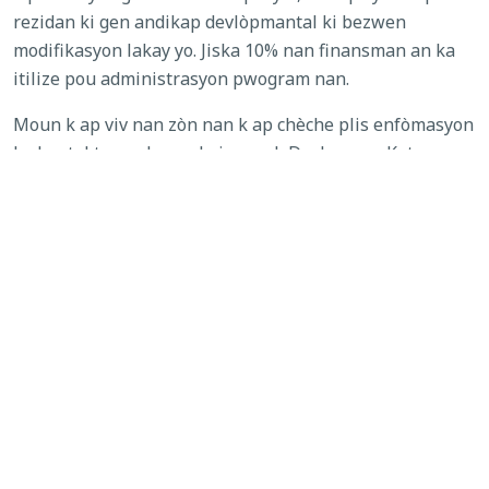
rezidan ki gen andikap devlòpmantal ki bezwen
modifikasyon lakay yo. Jiska 10% nan finansman an ka
itilize pou administrasyon pwogram nan.
Moun k ap viv nan zòn nan k ap chèche plis enfòmasyon
ka kontakte anplwaye Lojman ak Devlopman Katye nan
Konte Polk nan
HNDRequests@polkfl.gov
oubyen nan
nimewo telefòn
(863) 534-5240
.
Fon SHIP yo sipòte estrateji pwopriyetè kay sa yo:
Kantite
Pwojè
Total Dola
Estrateji SHIP
Estime ki
SHIP
dwe Fini
Asistans pou Peman Inisyal
30
$1,200,000
ak Frè Fèmti