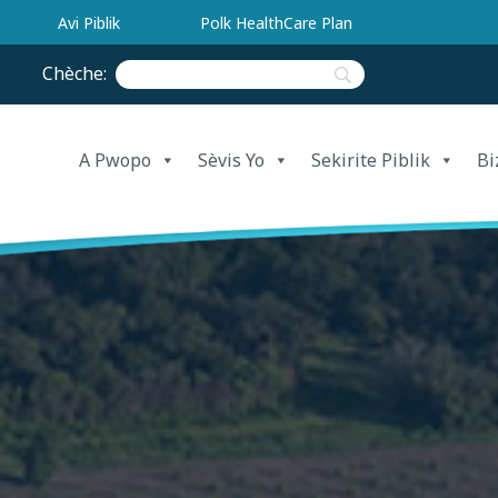
Avi Piblik
Polk HealthCare Plan
Chèche:
A Pwopo
Sèvis Yo
Sekirite Piblik
Bi