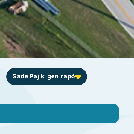
Gade Paj ki gen rapò