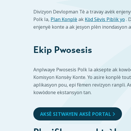
Divizyon Devlopman Tè a travay avèk enjenyè
Polk la,
Plan Konplè
ak
Kòd Sèvis Piblik yo
. 
enjenyè konte a ak jesyon plèn inondasyon a
Ekip Pwosesis
Anplwaye Pwosesis Polk la aksepte ak kowò
Komisyon Konsèy Konte. Yo asire konplè tou
aplikasyon pou, epi fèmen revizyon ranpli. 
kowòdone ekstansyon tan.
AKSÈ SITWAYEN AKSÈ PORTAL