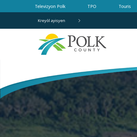
Ale nan kontni prensipal la
Televizyon Polk
TPO
Touris
Kreyòl ayisyen