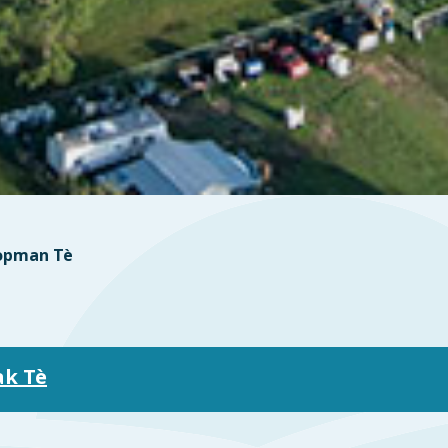
opman Tè
ak Tè