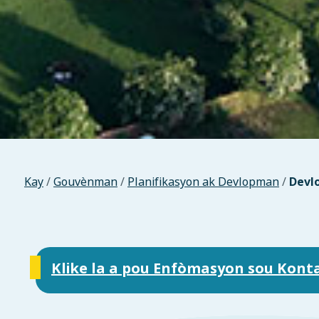
Kay
/
Gouvènman
/
Planifikasyon ak Devlopman
/
Devl
Klike la a pou Enfòmasyon sou Kont