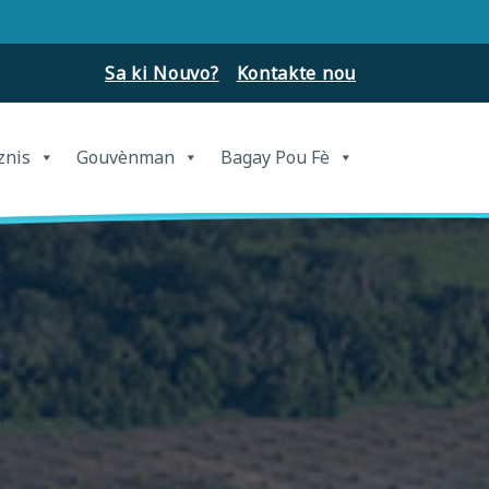
Sa ki Nouvo?
Kontakte nou
znis
Gouvènman
Bagay Pou Fè