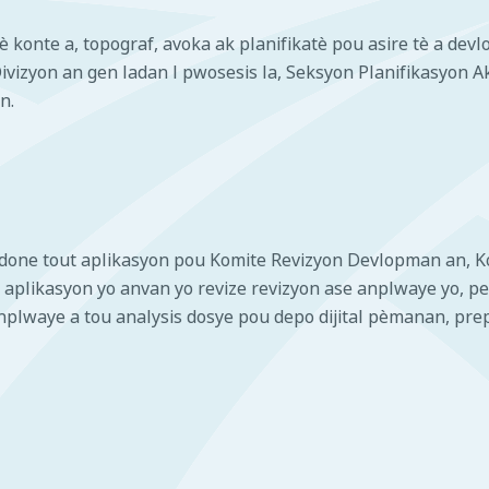
 konte a, topograf, avoka ak planifikatè pou asire tè a dev
Divizyon an gen ladan l pwosesis la, Seksyon Planifikasyon A
n.
done tout aplikasyon pou Komite Revizyon Devlopman an, Ko
t aplikasyon yo anvan yo revize revizyon ase anplwaye yo,
Anplwaye a tou analysis dosye pou depo dijital pèmanan, pr