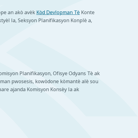
lope an akò avèk
Kòd Devlopman Tè
Konte
ktyèl la, Seksyon Planifikasyon Konplè a,
misyon Planifikasyon, Ofisye Odyans Tè ak
 peman pwosesis, kowòdone kòmantè alè sou
epare ajanda Komisyon Konsèy la ak