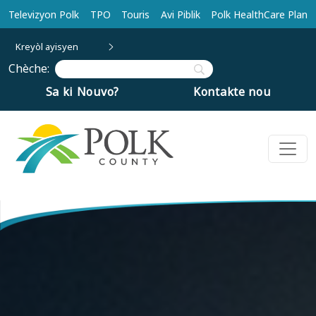
Ale nan kontni prensipal la
Televizyon Polk
TPO
Touris
Avi Piblik
Polk HealthCare Plan
Kreyòl ayisyen
Chèche:
Sa ki Nouvo?
Kontakte nou