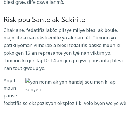
blesi grav, dife oswa lanmò.
Risk pou Sante ak Sekirite
Chak ane, fedatifis lakòz plizyè milye blesi ak boule,
majorite a nan ekstremite yo ak nan tèt. Timoun yo
patikilyèman vilnerab a blesi fedatifis paske moun ki
poko gen 15 an reprezante yon tyè nan viktim yo.
Timoun ki gen laj 10-14 an gen pi gwo pousantaj blesi
nan tout gwoup yo.
Anpil
moun
panse
fedatifis se ekspozisyon eksplozif ki vole byen wo yo wè
nan televizyon oubyen ke gouvènman lokal la oubyen
biznis prive prezante; sepandan, se pa tout fedatifis ki
eksplozif, paske etensèl lakòz anviwon yon ka nan blesi