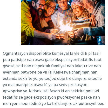
Ogmantasyon disponiblite komèsyal la vle di li pi fasil
pou patisipe nan oswa gade ekspozisyon fedatifis tout
gwosè, soti nan ti spektak familyal nan lakou rive nan
evènman patwone pa vil la. Kèlkeswa chanjman nan
estanda sekirite yo, yo toujou objè trè danjere, sitou lè
yo mal manipile, oswa lè yo pa swiv prekosyon
apwopriye yo. Kidonk, sèl fason ki an sekirite pou jwi
fedatifis se gade ekspozisyon pwofesyonèl paske nan
men yon moun òdinè yo ka trè danjere ak potansyèl pou