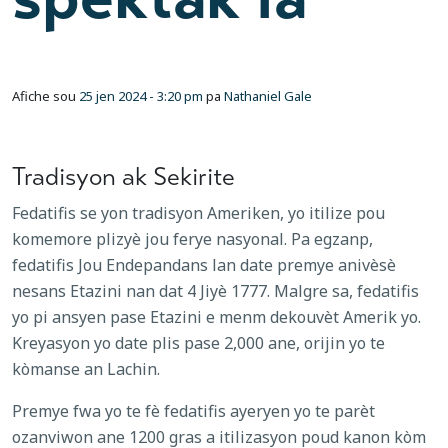
Afiche sou
25 jen 2024 - 3:20 pm
pa
Nathaniel Gale
Tradisyon ak Sekirite
Fedatifis se yon tradisyon Ameriken, yo itilize pou
komemore plizyè jou ferye nasyonal. Pa egzanp,
fedatifis Jou Endepandans lan date premye anivèsè
nesans Etazini nan dat 4 Jiyè 1777. Malgre sa, fedatifis
yo pi ansyen pase Etazini e menm dekouvèt Amerik yo.
Kreyasyon yo date plis pase 2,000 ane, orijin yo te
kòmanse an Lachin.
Premye fwa yo te fè fedatifis ayeryen yo te parèt
ozanviwon ane 1200 gras a itilizasyon poud kanon kòm