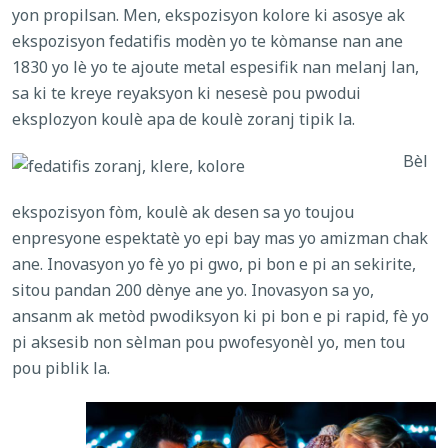
yon propilsan. Men, ekspozisyon kolore ki asosye ak
ekspozisyon fedatifis modèn yo te kòmanse nan ane
1830 yo lè yo te ajoute metal espesifik nan melanj lan,
sa ki te kreye reyaksyon ki nesesè pou pwodui
eksplozyon koulè apa de koulè zoranj tipik la.
Bèl
ekspozisyon fòm, koulè ak desen sa yo toujou
enpresyone espektatè yo epi bay mas yo amizman chak
ane. Inovasyon yo fè yo pi gwo, pi bon e pi an sekirite,
sitou pandan 200 dènye ane yo. Inovasyon sa yo,
ansanm ak metòd pwodiksyon ki pi bon e pi rapid, fè yo
pi aksesib non sèlman pou pwofesyonèl yo, men tou
pou piblik la.