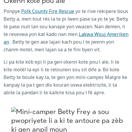
Okenn kote pou ale
Ponpye
Polk County Fire Rescue
yo te rive rekipere bous
Betty a, men tout rès la te pi lwen pase sa yo te ye. Betty
te pase nuit lan sou kanape yon vwazen. Nan demen, li
te resevwa yon kat kado nan men
Lakwa Wouj Ameriken
an
. Betty te gen ase lajan kach pou l te jwenn yon
chanm motel, men lajan sa a te fini byen vit.
Li pa kite kòb epi li pa gen okenn kote pou l ale, li te
kite motèl la epi li te retounen sou sit dife a. Bò kote
Betty te boule kay la, te gen yon mini-camper. Malgre ke
kanpay la pa t gen dlo kouran oswa elektrisite, li ta
abite la pandan li te kalkile kisa pou l fè apre.