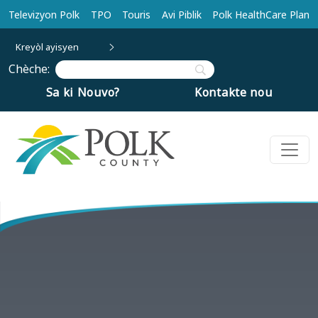
Ale nan kontni prensipal la
Televizyon Polk
TPO
Touris
Avi Piblik
Polk HealthCare Plan
Kreyòl ayisyen
Chèche:
Sa ki Nouvo?
Kontakte nou