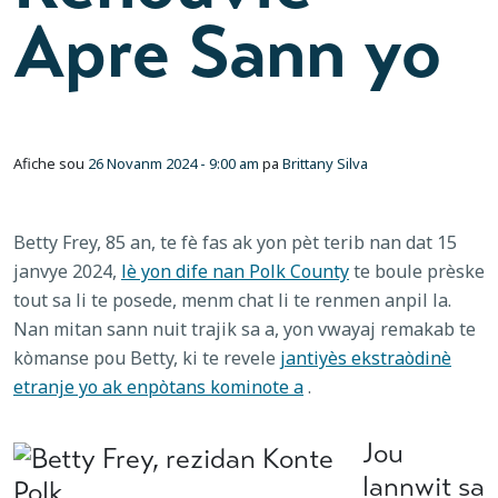
Apre Sann yo
Afiche sou
26 Novanm 2024 - 9:00 am
pa
Brittany Silva
Betty Frey, 85 an, te fè fas ak yon pèt terib nan dat 15
janvye 2024,
lè yon dife nan Polk County
te boule prèske
tout sa li te posede, menm chat li te renmen anpil la.
Nan mitan sann nuit trajik sa a, yon vwayaj remakab te
kòmanse pou Betty, ki te revele
jantiyès ekstraòdinè
etranje yo ak enpòtans kominote a
.
Jou
lannwit sa