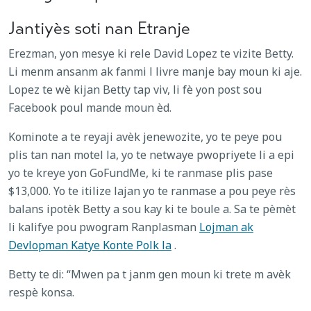
Jantiyès soti nan Etranje
Erezman, yon mesye ki rele David Lopez te vizite Betty.
Li menm ansanm ak fanmi l livre manje bay moun ki aje.
Lopez te wè kijan Betty tap viv, li fè yon post sou
Facebook poul mande moun èd.
Kominote a te reyaji avèk jenewozite, yo te peye pou
plis tan nan motel la, yo te netwaye pwopriyete li a epi
yo te kreye yon GoFundMe, ki te ranmase plis pase
$13,000. Yo te itilize lajan yo te ranmase a pou peye rès
balans ipotèk Betty a sou kay ki te boule a. Sa te pèmèt
li kalifye pou pwogram Ranplasman
Lojman ak
Devlopman Katye Konte Polk la
.
Betty te di: “Mwen pa t janm gen moun ki trete m avèk
respè konsa.