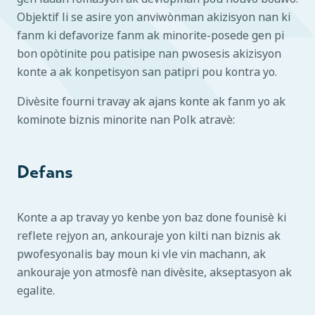
Objektif li se asire yon anviwònman akizisyon nan ki
fanm ki defavorize fanm ak minorite-posede gen pi
bon opòtinite pou patisipe nan pwosesis akizisyon
konte a ak konpetisyon san patipri pou kontra yo.
Divèsite fourni travay ak ajans konte ak fanm yo ak
kominote biznis minorite nan Polk atravè:
Defans
Konte a ap travay yo kenbe yon baz done founisè ki
reflete rejyon an, ankouraje yon kilti nan biznis ak
pwofesyonalis bay moun ki vle vin machann, ak
ankouraje yon atmosfè nan divèsite, akseptasyon ak
egalite.