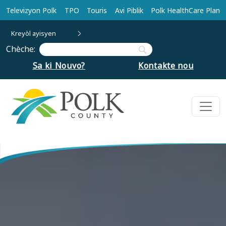
Ale nan kontni prensipal la
Televizyon Polk
TPO
Touris
Avi Piblik
Polk HealthCare Plan
Kreyòl ayisyen
Chèche:
Sa ki Nouvo?
Kontakte nou