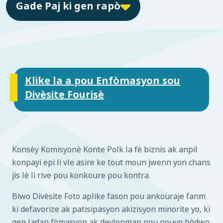
Gade Paj ki gen rapò
Klike la a pou Enfòmasyon sou
Divèsite Fourisè
Konsèy Komisyonè Konte Polk la fè biznis ak anpil
konpayi epi li vle asire ke tout moun jwenn yon chans
jis lè li rive pou konkoure pou kontra.
Biwo Divèsite Foto aplike fason pou ankouraje fanm
ki defavorize ak patisipasyon akizisyon minorite yo, ki
gen ladan fòmasyon ak devlopman pou nouvo bòdwo.