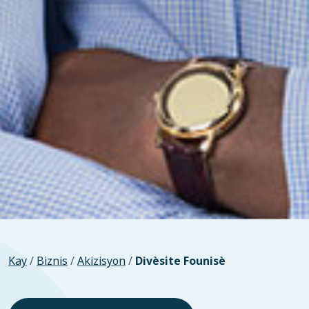
Kay
/
Biznis
/
Akizisyon
/
Divèsite Founisè