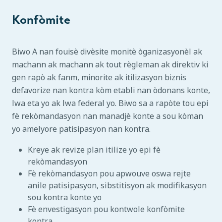
Konfòmite
Biwo A nan fouisè divèsite monitè òganizasyonèl ak
machann ak machann ak tout règleman ak direktiv ki
gen rapò ak fanm, minorite ak itilizasyon biznis
defavorize nan kontra kòm etabli nan òdonans konte,
lwa eta yo ak lwa federal yo. Biwo sa a rapòte tou epi
fè rekòmandasyon nan manadjè konte a sou kòman
yo amelyore patisipasyon nan kontra.
Kreye ak revize plan itilize yo epi fè
rekòmandasyon
Fè rekòmandasyon pou apwouve oswa rejte
anile patisipasyon, sibstitisyon ak modifikasyon
sou kontra konte yo
Fè envestigasyon pou kontwole konfòmite
kontra