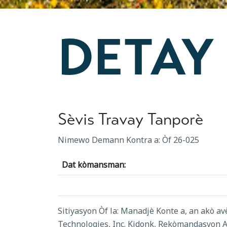
DETAY
Sèvis Travay Tanporè
Nimewo Demann Kontra a: Òf 26-025
Dat kòmansman:
Sitiyasyon Òf la: Manadjè Konte a, an akò 
Technologies, Inc. Kidonk, Rekòmandasyon A