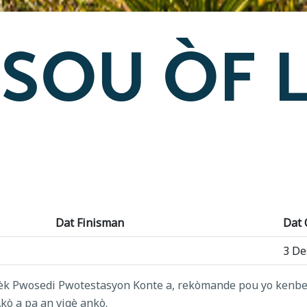
 SOU ÒF 
Dat Finisman
Dat 
3 D
avèk Pwosedi Pwotestasyon Konte a, rekòmande pou yo kenbe
kò a pa an vigè ankò.