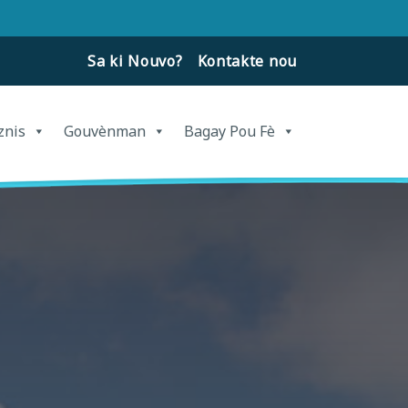
Sa ki Nouvo?
Kontakte nou
znis
Gouvènman
Bagay Pou Fè