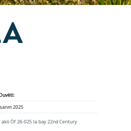
LA
Ouvèti:
esanm 2025
 akò Òf 26-025 la bay 22nd Century