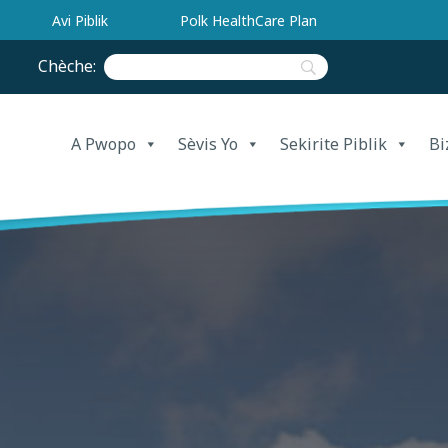
Avi Piblik
Polk HealthCare Plan
Chèche:
A Pwopo
Sèvis Yo
Sekirite Piblik
Bi