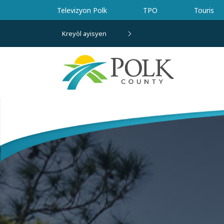
Ale nan kontni prensipal la
Televizyon Polk
TPO
Touris
Kreyòl ayisyen