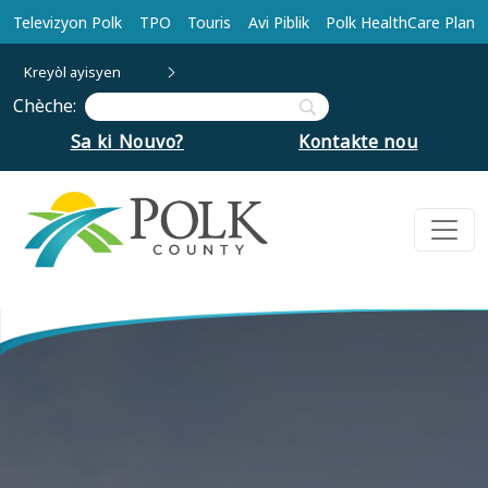
Ale nan kontni prensipal la
Televizyon Polk
TPO
Touris
Avi Piblik
Polk HealthCare Plan
Kreyòl ayisyen
Chèche:
Sa ki Nouvo?
Kontakte nou