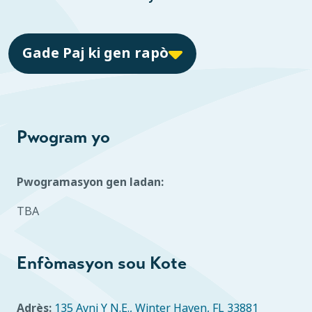
Gade Paj ki gen rapò
Pwogram yo
Pwogramasyon gen ladan:
TBA
Enfòmasyon sou Kote
Adrès:
135 Avni Y N.E., Winter Haven, FL 33881