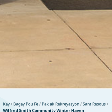
Kay
/
Bagay Pou Fè
/
Pak ak Rekreyasyon
/
Sant Resous
/
Wilfred Smith Community Winter Haven