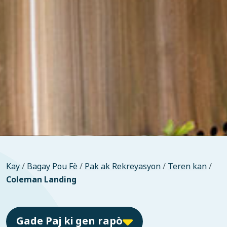
Kay
/
Bagay Pou Fè
/
Pak ak Rekreyasyon
/
Teren kan
/
Coleman Landing
Gade Paj ki gen rapò