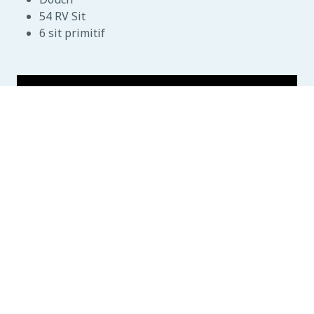
54 RV Sit
6 sit primitif