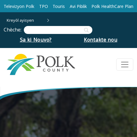
Ale nan kontni prensipal la
Televizyon Polk
TPO
Touris
Avi Piblik
Polk HealthCare Plan
Kreyòl ayisyen
Chèche:
Sa ki Nouvo?
Kontakte nou