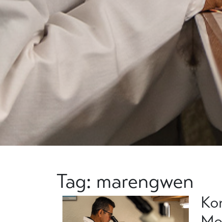
Tag: marengwen
Ko
Mo