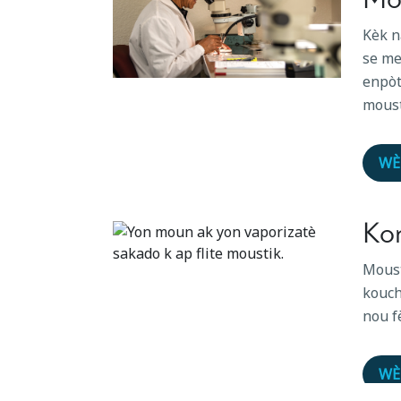
Kèk n
se me
enpòt
moust
WÈ
Ko
Moust
kouch
nou f
WÈ