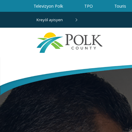
Ale nan kontni prensipal la
Televizyon Polk
TPO
Touris
Kreyòl ayisyen