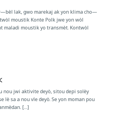
iv—bèl lak, gwo marekaj ak yon klima cho—
ntwòl moustik Konte Polk jwe yon wòl
t maladi moustik yo transmèt. Kontwòl
k
 nou jwi aktivite deyò, sitou depi solèy
e, se lè sa a nou vle deyò. Se yon moman pou
 anmèdan. […]