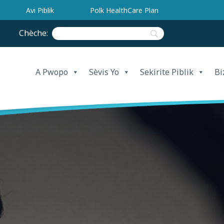
Avi Piblik
Polk HealthCare Plan
Chèche:
A Pwopo
Sèvis Yo
Sekirite Piblik
Bi