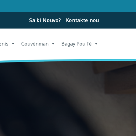
Sa ki Nouvo?
Kontakte nou
znis
Gouvènman
Bagay Pou Fè