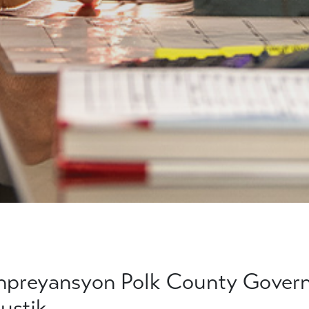
npreyansyon Polk County Govern
ustik