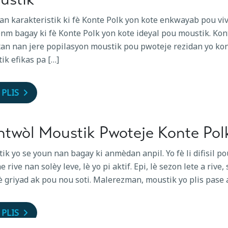
an karakteristik ki fè Konte Polk yon kote enkwayab pou v
nm bagay ki fè Konte Polk yon kote ideyal pou moustik. Ko
an nan jere popilasyon moustik pou pwoteje rezidan yo kon
ik efikas pa […]
 PLIS
ntwòl Moustik Pwoteje Konte Pol
ik yo se youn nan bagay ki anmèdan anpil. Yo fè li difisil pou
e rive nan solèy leve, lè yo pi aktif. Epi, lè sezon lete a riv
è griyad ak pou nou soti. Malerezman, moustik yo plis pase
 PLIS