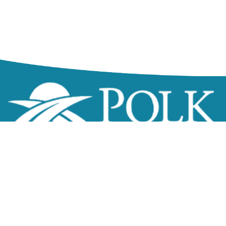
zzz
Northeast Government Center
200 Boulevard Sant Gouvènman an
Lak Alfred, FL 33850
Telefòn:
(863) 534-4000