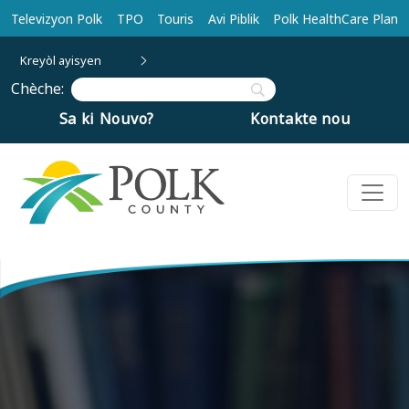
Ale nan kontni prensipal la
Televizyon Polk
TPO
Touris
Avi Piblik
Polk HealthCare Plan
Kreyòl ayisyen
Chèche:
Sa ki Nouvo?
Kontakte nou