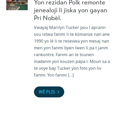
Yon rezidan Polk remonte
jenealoji li jiska yon gayan
Pri Nobèl.
Vwayaj Marilyn Tucker pou l aprann
sou istwa fanmi li te kòmanse nan ane
1990 yo lè li te resevwa yon mesaj nan
men yon fanmi byen lwen li pa t janm
rankontre. Fanmi an te tounen
madanm yon kouzen papa l. Moun sa a
te voye bay Tucker yon foto yon liv
fanmi. Yon fanmi […]
WÈ PLIS