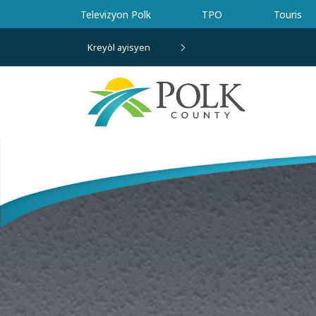
Ale nan kontni prensipal la
Televizyon Polk
TPO
Touris
Kreyòl ayisyen