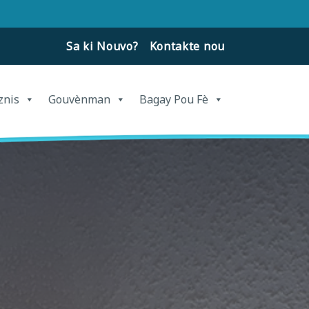
Sa ki Nouvo?
Kontakte nou
znis
Gouvènman
Bagay Pou Fè