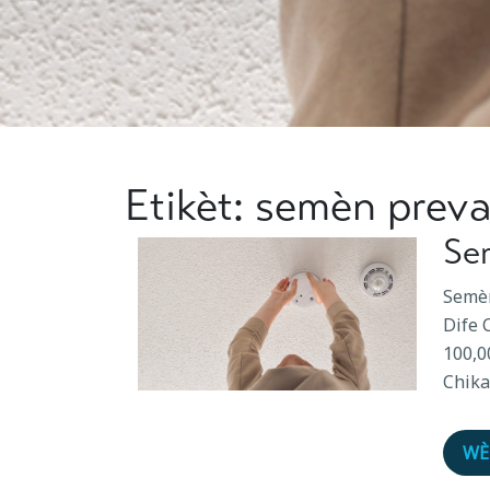
Etikèt: semèn prev
Se
Semèn
Dife 
100,0
Chika
WÈ