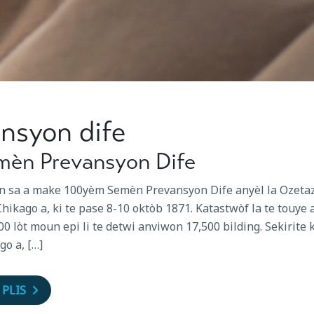
ansyon dife
mèn Prevansyon Dife
 sa a make 100yèm Semèn Prevansyon Dife anyèl la Ozeta
Chikago a, ki te pase 8-10 oktòb 1871. Katastwòf la te touye
00 lòt moun epi li te detwi anviwon 17,500 bilding. Sekirite 
go a, […]
 PLIS