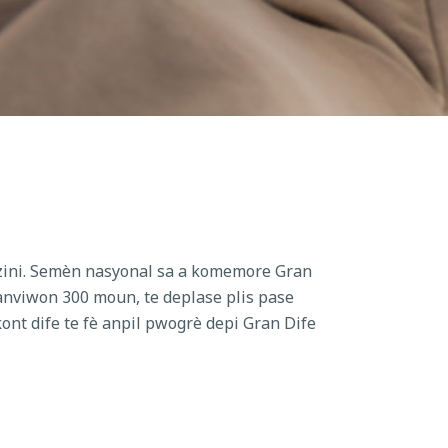
zini. Semèn nasyonal sa a komemore Gran
 anviwon 300 moun, te deplase plis pase
kont dife te fè anpil pwogrè depi Gran Dife