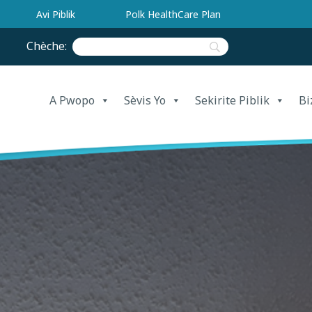
Avi Piblik
Polk HealthCare Plan
Chèche:
A Pwopo
Sèvis Yo
Sekirite Piblik
Bi