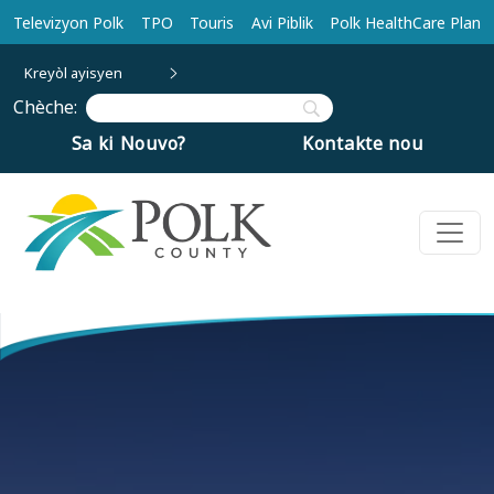
Ale nan kontni prensipal la
Televizyon Polk
TPO
Touris
Avi Piblik
Polk HealthCare Plan
Kreyòl ayisyen
Chèche:
Sa ki Nouvo?
Kontakte nou