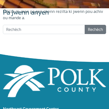
Pa jwenn anyen
Eskize m, men pa gen okenn rezilta ki jwenn pou achiv
ou mande a.
Rechèch
zzz