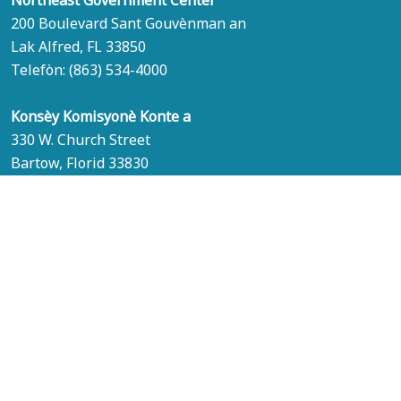
Northeast Government Center
200 Boulevard Sant Gouvènman an
Lak Alfred, FL 33850
Telefòn:
(863) 534-4000
Konsèy Komisyonè Konte a
330 W. Church Street
Bartow, Florid 33830
Prensipal:
(863) 534-6000
(TDD):
(863) 534-7777
Apèl gratis:
(800) 780-5346
Grefye Tribinal yo
Sipèvizè Eleksyon yo
Chèf Konte Polk la